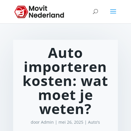
Auto
importeren
kosten: wat
moet je
weten?
door
Admin
|
mei 26, 2025
|
Auto's