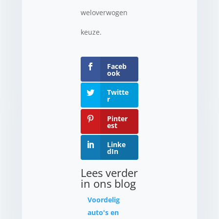
weloverwogen
keuze.
Faceb
ook
Twitte
r
Pinter
est
Linke
dIn
Lees verder
in ons blog
Voordelig
auto's en