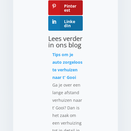
Pinter
est
Linke
dIn
Lees verder
in ons blog
Tips om je
auto zorgeloos
te verhuizen
naar t' Gooi
Ga je over een
lange afstand
verhuizen naar
t’ Gooi? Dan is
het zaak om
een verhuizing
tot in detail in