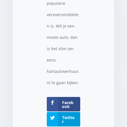
populaire
vervoersmiddele
n is. Wil je een
mooie auto, dan
is het slim om
eens
hartautoverhuur.
nl te gaan kijken.
Faceb
ook
Twitte
r