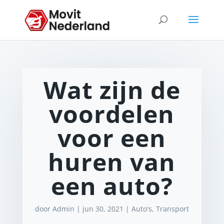
Wat zijn de
voordelen
voor een
huren van
een auto?
door
Admin
|
jun 30, 2021
|
Auto's
,
Transport