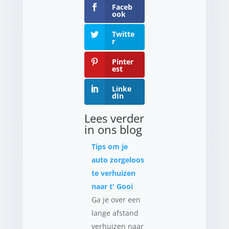
Faceb
ook
Twitte
r
Pinter
est
Linke
dIn
Lees verder
in ons blog
Tips om je
auto zorgeloos
te verhuizen
naar t' Gooi
Ga je over een
lange afstand
verhuizen naar