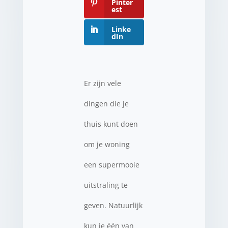
Pinter
est
Linke
dIn
Er zijn vele
dingen die je
thuis kunt doen
om je woning
een supermooie
uitstraling te
geven. Natuurlijk
kun je één van